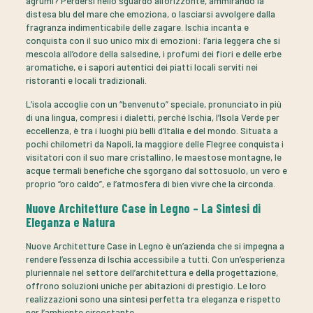
agrumi? Perdersi nello sguardo all’orizzonte, ammirando la
distesa blu del mare che emoziona, o lasciarsi avvolgere dalla
fragranza indimenticabile delle zagare. Ischia incanta e
conquista con il suo unico mix di emozioni: l’aria leggera che si
mescola all’odore della salsedine, i profumi dei fiori e delle erbe
aromatiche, e i sapori autentici dei piatti locali serviti nei
ristoranti e locali tradizionali.
L’isola accoglie con un “benvenuto” speciale, pronunciato in più
di una lingua, compresi i dialetti, perché Ischia, l’Isola Verde per
eccellenza, è tra i luoghi più belli d’Italia e del mondo. Situata a
pochi chilometri da Napoli, la maggiore delle Flegree conquista i
visitatori con il suo mare cristallino, le maestose montagne, le
acque termali benefiche che sgorgano dal sottosuolo, un vero e
proprio “oro caldo”, e l’atmosfera di bien vivre che la circonda.
Nuove Architetture Case in Legno – La Sintesi di
Eleganza e Natura
Nuove Architetture Case in Legno è un’azienda che si impegna a
rendere l’essenza di Ischia accessibile a tutti. Con un’esperienza
pluriennale nel settore dell’architettura e della progettazione,
offrono soluzioni uniche per abitazioni di prestigio. Le loro
realizzazioni sono una sintesi perfetta tra eleganza e rispetto
per l’ambiente circostante.