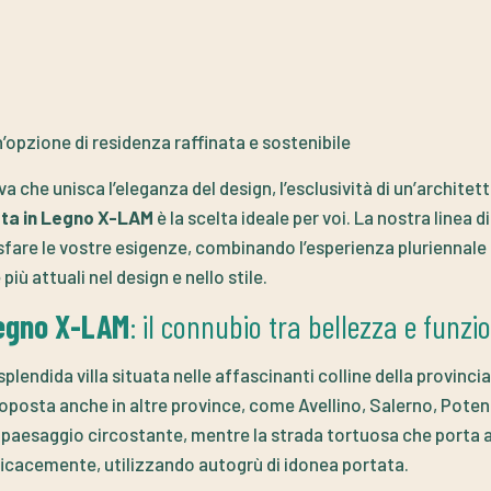
n’opzione di residenza raffinata e sostenibile
 che unisca l’eleganza del design, l’esclusività di un’archite
ata in Legno X-LAM
è la scelta ideale per voi. La nostra linea d
are le vostre esigenze, combinando l’esperienza pluriennale de
iù attuali nel design e nello stile.
Legno X-LAM
: il connubio tra bellezza e funzio
splendida villa situata nelle affascinanti colline della provinc
roposta anche in altre province, come Avellino, Salerno, Pote
ul paesaggio circostante, mentre la strada tortuosa che porta 
ficacemente, utilizzando autogrù di idonea portata.