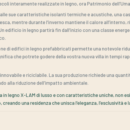
secoli interamente realizzate in legno, ora Patrimonio dell’Uma
 alle sue caratteristiche isolanti termiche e acustiche, una c
esca, mentre durante l’inverno mantiene il calore all’interno, 
edificio in legno partirà fin dall’inizio con una classe energe
co.
one di edifici in legno prefabbricati permette una notevole rid
ignifica che potrete godere della vostra nuova villa in tempi r
 rinnovabile e riciclabile. La sua produzione richiede una quanti
do alla riduzione dell’impatto ambientale.
 in legno X-LAM di lusso e con caratteristiche uniche, non esi
, creando una residenza che unisca l’eleganza, l’esclusività e l