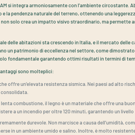
X-LAM si integra armoniosamente con l’ambiente circostante. A
to e la pendenza naturale del terreno, ottenendo una leggerez
n non solo crea un impatto visivo straordinario, ma permette a
ale delle abitazioni sta crescendo in Italia, e il mercato delle
no un patrimonio di eccellenza nel settore, come dimostrato 
 ruolo fondamentale garantendo ottimi risultati in termini di te
 vantaggi sono molteplici:
 che offre un’elevata resistenza sismica. Nei paesi ad alto risc
a consolidata.
a lenta combustione, il legno è un materiale che offre una buona
stere a un incendio per oltre 120 minuti, garantendo un livello
estremamente durevole. Non marcisce a causa dell’umidità, co
erse in un ambiente umido e salino. Inoltre, è molto resistent