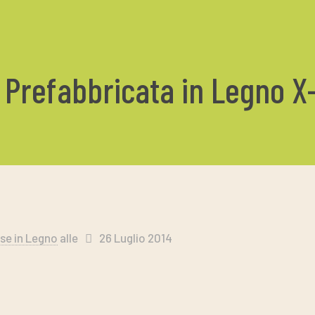
a Prefabbricata in Legno 
se in Legno
alle
26 Luglio 2014