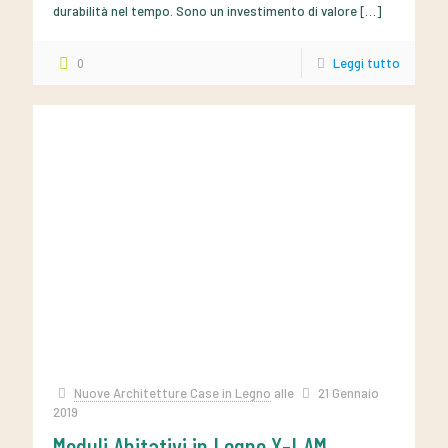
durabilità nel tempo. Sono un investimento di valore
[…]
0
Leggi tutto
Nuove Architetture Case in Legno
alle
21 Gennaio
2019
Moduli Abitativi in Legno X-LAM