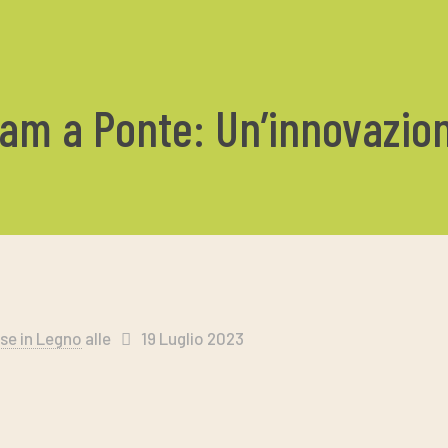
-Lam a Ponte: Un’innovazio
se in Legno
alle
19 Luglio 2023