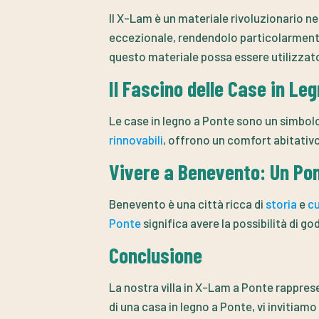
Il X-Lam è un materiale rivoluzionario ne
eccezionale, rendendolo particolarment
questo materiale possa essere utilizzato 
Il Fascino delle Case in Le
Le case in legno a Ponte sono un simbolo 
rinnovabili
, offrono un comfort abitativo
Vivere a Benevento: Un Pon
Benevento è una città ricca di
storia
e
cu
Ponte
significa avere la possibilità di go
Conclusione
La nostra villa in X-Lam a Ponte rappres
di una casa in legno a Ponte, vi invitiamo